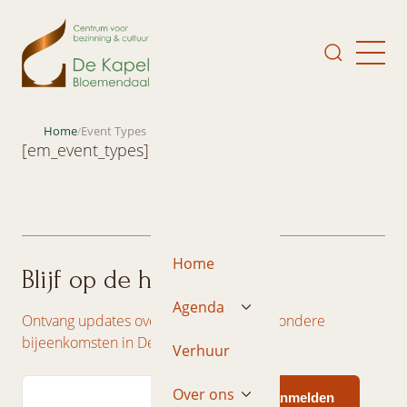
Home
Event Types
/
[em_event_types]
Home
Blijf op de hoogte
Agenda
Ontvang updates over concerten en bijzondere
bijeenkomsten in De Kapel.
Verhuur
Email
Over ons