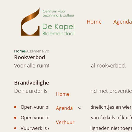
Home
Agenda
Home
Algemene Voorwaarden
/
Rookverbod
Voor alle ruimten geldt een totaal rookverbod.
Brandveiligheid
De huurder is verplicht in verband met preventi
Home
Open vuur binnen: kaarsen, waxinelichtjes en wier
Agenda
Open vuur buiten: het branden van fakkels of kor
Verhuur
Vuurwerk is onder alle omstandigheden niet toeg