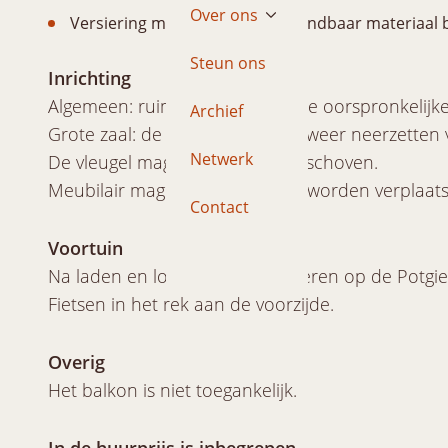
Over ons
Versiering mag alleen uit onbrandbaar materiaal 
Steun ons
Inrichting
Algemeen: ruimten moeten in de oorspronkelijke
Archief
Grote zaal: de stoelen en tafels weer neerzetten 
Netwerk
De vleugel mag niet worden verschoven.
Meubilair mag niet naar buiten worden verplaats
Contact
Voortuin
Na laden en lossen auto’s parkeren op de Potgie
Fietsen in het rek aan de voorzijde.
Overig
Het balkon is niet toegankelijk.