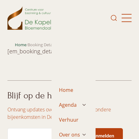
Home
Booking Details
/
[em_booking_details]
Home
Blijf op de hoogte
Agenda
Ontvang updates over concerten en bijzondere
bijeenkomsten in De Kapel.
Verhuur
Email
Over ons