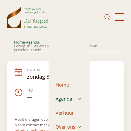
Home
Agenda
/
/
Lezing. Ir. Siewert Haverhoek: Tolstoj, Gandhi en
geweldloosheid
DATUM
zondag 30 juni 2019
Home
TIJD
—
Agenda
Verhuur
Heeft u vragen over dit evenement?
Neem contact met ons op via
Over ons
infodekapelbloemendaal@gmail.com