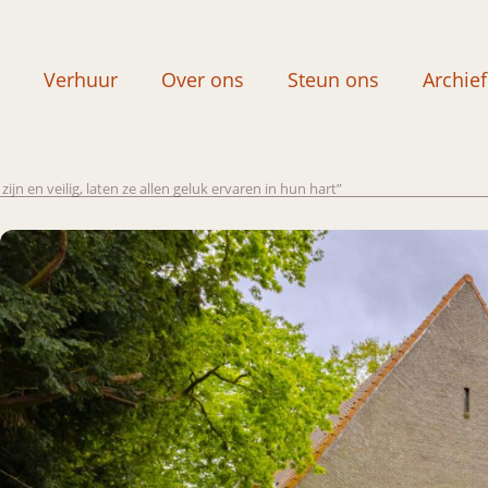
Verhuur
Over ons
Steun ons
Archief
jn en veilig, laten ze allen geluk ervaren in hun hart”