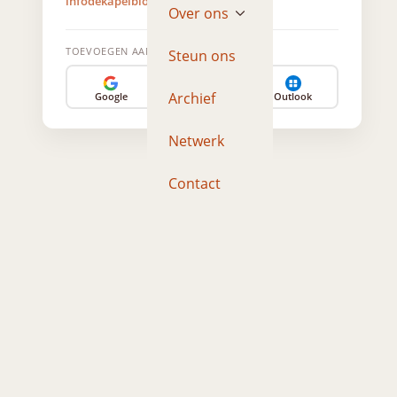
infodekapelbloemendaal@gmail.com
Over ons
TOEVOEGEN AAN AGENDA
Steun ons
Archief
Google
Apple
Outlook
Netwerk
Contact