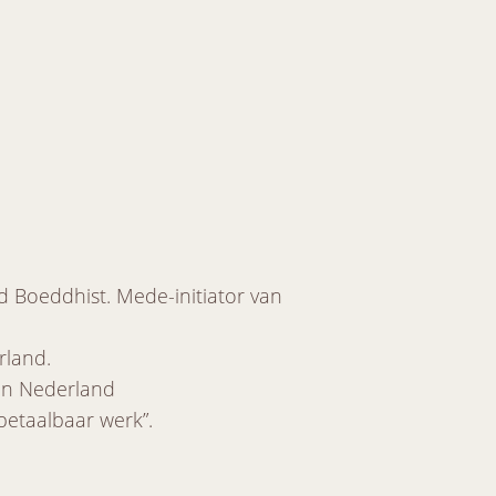
nd Boeddhist. Mede-initiator van
rland.
 in Nederland
betaalbaar werk”.