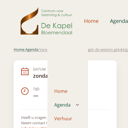
Home
Agenda
Home
Agenda
Varamitra; lezing, thema: Mogen de wezens gelukkig zi
/
/
DATUM
zondag 20 juni 2021
TIJD
Home
—
Agenda
Heeft u vragen over dit evenement?
Verhuur
Neem contact met ons op via