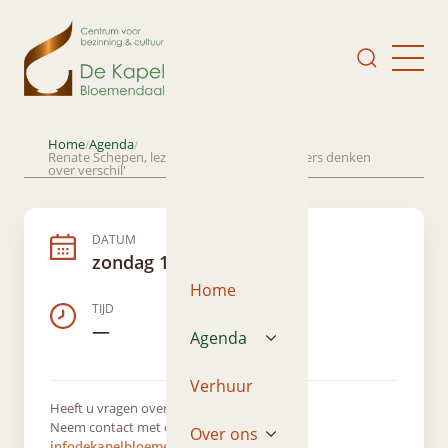
Home
Agenda
/
/
Renate Schepen, lezing met als thema: 'Anders denken
over verschil'
DATUM
zondag 10 maart 2019
Home
TIJD
—
Agenda
Verhuur
Heeft u vragen over dit evenement?
Neem contact met ons op via
Over ons
infodekapelbloemendaal@gmail.com