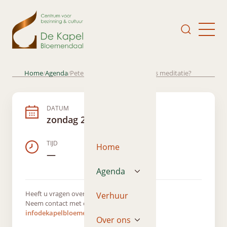
Home
Agenda
Peter van Hooft; lezing Wat is meditatie?
/
/
DATUM
zondag 28 april 2019
TIJD
Home
—
Agenda
Heeft u vragen over dit evenement?
Verhuur
Neem contact met ons op via
infodekapelbloemendaal@gmail.com
Over ons