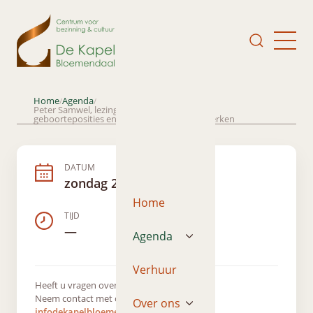
Home
Agenda
/
/
Peter Samwel, lezing: Jij in de kinderrij; Over
geboorteposities en persoonlijkheidskenmerken
DATUM
zondag 29 oktober 2023
Home
TIJD
—
Agenda
Verhuur
Heeft u vragen over dit evenement?
Neem contact met ons op via
Over ons
infodekapelbloemendaal@gmail.com