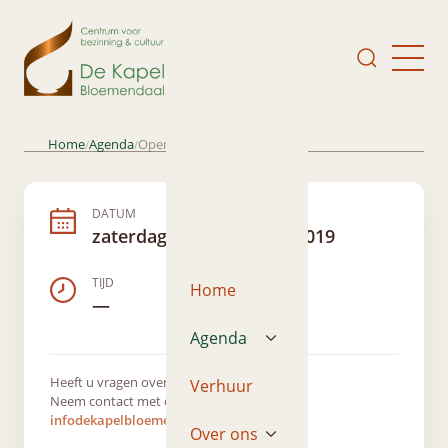
Home
Agenda
Open Monumentendagen
/
/
DATUM
zaterdag 14 september 2019
TIJD
Home
—
Agenda
Heeft u vragen over dit evenement?
Verhuur
Neem contact met ons op via
infodekapelbloemendaal@gmail.com
Over ons