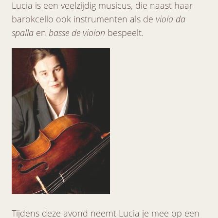
Lucia is een veelzijdig musicus, die naast haar
barokcello ook instrumenten als de
viola da
spalla
en
basse de violon
bespeelt.
Tijdens deze avond neemt Lucia je mee op een