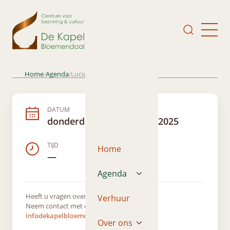
Home
Agenda
Lucia Swarts; celloconcert
/
/
DATUM
donderdag 13 november 2025
TIJD
Home
—
Agenda
Heeft u vragen over dit evenement?
Verhuur
Neem contact met ons op via
infodekapelbloemendaal@gmail.com
Over ons