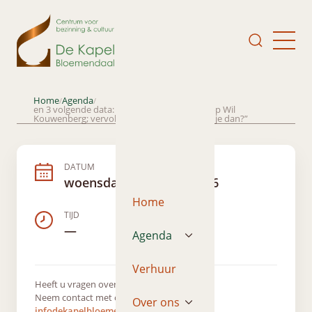
Home
Agenda
/
/
en 3 volgende data: Lezingenreeks/workshop Wil
Kouwenberg; vervolg op “Ken je mij wie ken je dan?”
DATUM
woensdag 21 januari 2026
Home
TIJD
—
Agenda
Verhuur
Heeft u vragen over dit evenement?
Neem contact met ons op via
Over ons
infodekapelbloemendaal@gmail.com