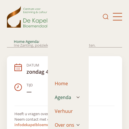
Home
Agenda
/
/
Ine Zanting, poëzielezing: Stilte en (ver)wachten.
DATUM
zondag 4 januari 2026
Home
TIJD
—
Agenda
Verhuur
Heeft u vragen over dit evenement?
Neem contact met ons op via
Over ons
infodekapelbloemendaal@gmail.com