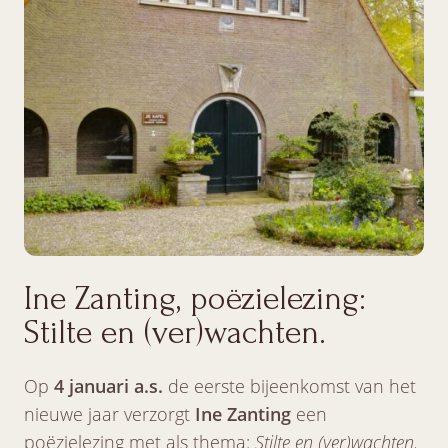
Ine Zanting, poëzielezing:
Stilte en (ver)wachten.
Op
4 januari a.s.
de eerste bijeenkomst van het
nieuwe jaar verzorgt
Ine Zanting
een
poëzielezing met als thema:
Stilte en (ver)wachten.