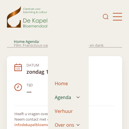
Home
Agenda
/
/
Film: Fransciscus van Assisi; Heilige tegen wil en dank
DATUM
zondag 10 maart 2024
Home
TIJD
—
Agenda
Verhuur
Heeft u vragen over dit evenement?
Neem contact met ons op via
Over ons
infodekapelbloemendaal@gmail.com