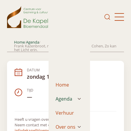
Home
Agenda
/
/
Frank Kazenbroot, muzikale lezing: Leonard Cohen, Zo kan
het Licht erin.
DATUM
zondag 15 juni 2025
Home
TIJD
—
Agenda
Verhuur
Heeft u vragen over dit evenement?
Neem contact met ons op via
Over ons
infodekapelbloemendaal@gmail.com