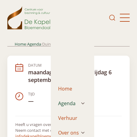
Home
Agenda
Duin en Kruidkoor
/
/
DATUM
maandag 15 juli 2019 – vrijdag 6
september 2019
Home
TIJD
—
Agenda
Verhuur
Heeft u vragen over dit evenement?
Neem contact met ons op via
Over ons
infodekapelbloemendaal@gmail.com