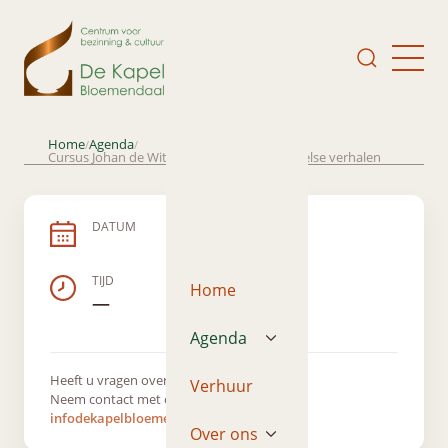
Home
Agenda
/
/
Cursus Johan de Wit; De symboliek van Bijbelse verhalen
DATUM
TIJD
Home
—
Agenda
Heeft u vragen over dit evenement?
Verhuur
Neem contact met ons op via
infodekapelbloemendaal@gmail.com
Over ons