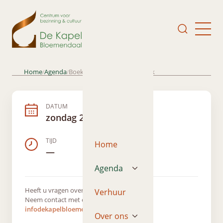
Home
Agenda
Boekpresentatie Leo van Dijk
/
/
DATUM
zondag 21 april 2019
TIJD
Home
—
Agenda
Heeft u vragen over dit evenement?
Verhuur
Neem contact met ons op via
infodekapelbloemendaal@gmail.com
Over ons