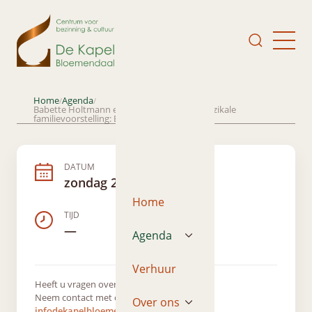
Home
Agenda
/
/
Babette Holtmann en Hans Kunneman, muzikale
familievoorstelling: Er was eens een zieltje
DATUM
zondag 22 oktober 2023
Home
TIJD
—
Agenda
Verhuur
Heeft u vragen over dit evenement?
Neem contact met ons op via
Over ons
infodekapelbloemendaal@gmail.com