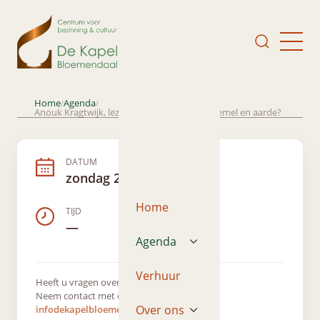
Home
Agenda
/
/
Anouk Kragtwijk, lezing: Is er meer tussen hemel en aarde?
DATUM
zondag 27 april 2025
Home
TIJD
—
Agenda
Verhuur
Heeft u vragen over dit evenement?
Neem contact met ons op via
Over ons
infodekapelbloemendaal@gmail.com