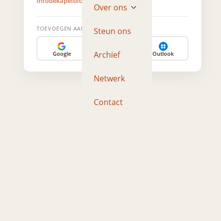
infodekapelbloemendaal@gmail.com
Over ons
TOEVOEGEN AAN AGENDA
Steun ons
Archief
Google
Apple
Outlook
Netwerk
Contact