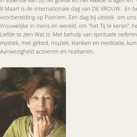
in essentie kan zij het goede en het kwade dragen en
8 Maart is de internationale dag van DE VROUW. En beg
voorbereiding op Poeriem. Een dag bij uitstek om ons 
Vrouwelijke in mens en wereld, om “het Tij te keren”, 
Liefde te zien Wat Is. Met behulp van spirituele oefen
mystiek, met gebed, muziek, klanken en meditatie, ku
Aanwezigheid activeren en realiseren.