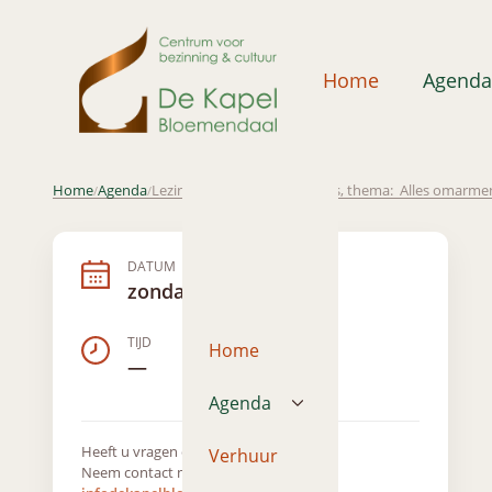
Home
Agenda
Home
Agenda
Lezing Carola de Vries Robles, thema: Alles omarme
/
/
DATUM
zondag 8 maart 2020
TIJD
Home
—
Agenda
Heeft u vragen over dit evenement?
Verhuur
Neem contact met ons op via