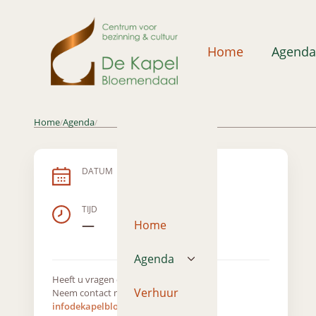
Home
Agenda
Home
Agenda
/
/
DATUM
TIJD
—
Home
Agenda
Heeft u vragen over dit evenement?
Verhuur
Neem contact met ons op via
infodekapelbloemendaal@gmail.com