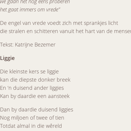
we gaan het nog eens proberen
het gaat immers om vrede”
De engel van vrede voedt zich met sprankjes licht
die stralen en schitteren vanuit het hart van de mense
Tekst: Katrijne Bezemer
Liggie
Die kleinste kers se liggie
kan die diepste donker breek
En ‘n duisend ander liggies
Kan by daardie een aansteek
Dan by daardie duisend liggies
Nog miljoen of twee of tien
Totdat almal in die wêreld