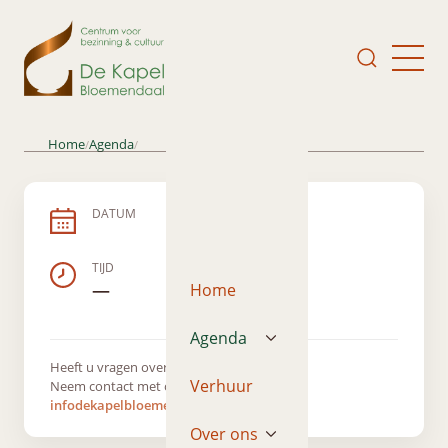
Home
Agenda
/
/
DATUM
TIJD
—
Home
Agenda
Heeft u vragen over dit evenement?
Verhuur
Neem contact met ons op via
infodekapelbloemendaal@gmail.com
Over ons