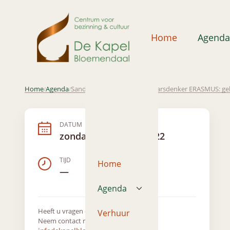
Home
Agenda
Home
Agenda
Sandra Langereis, lezing: Dwarsdenker ERASMUS: gelief
/
/
DATUM
zondag 16 oktober 2022
TIJD
Home
—
Agenda
Heeft u vragen over dit evenement?
Verhuur
Neem contact met ons op via