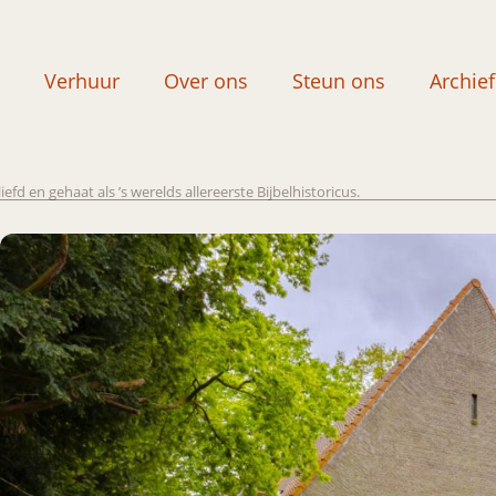
Verhuur
Over ons
Steun ons
Archief
d en gehaat als ’s werelds allereerste Bijbelhistoricus.