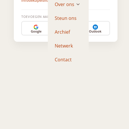
infodekapelbloemendaal@gmail.com
Over ons
TOEVOEGEN AAN AGENDA
Steun ons
Archief
Google
Apple
Outlook
Netwerk
Contact