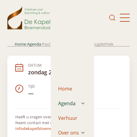
Home
Agenda
Paul van Tongeren; lezing: Deugdethiek
/
/
DATUM
zondag 21 januari 2024
TIJD
Home
—
Agenda
Heeft u vragen over dit evenement?
Verhuur
Neem contact met ons op via
infodekapelbloemendaal@gmail.com
Over ons