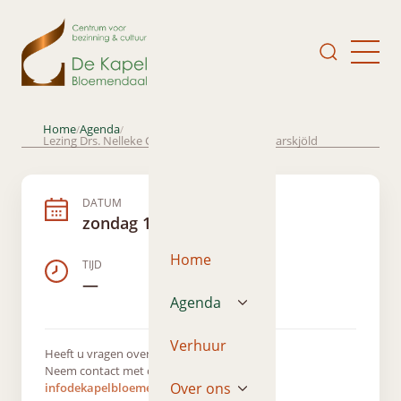
Home
Agenda
/
/
Lezing Drs. Nelleke Canters over Dag Hammarskjöld
DATUM
zondag 17 maart 2019
Home
TIJD
—
Agenda
Verhuur
Heeft u vragen over dit evenement?
Neem contact met ons op via
Over ons
infodekapelbloemendaal@gmail.com