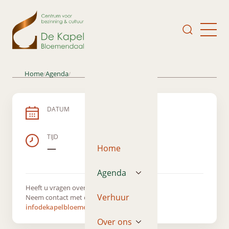
Home
Agenda
/
/
DATUM
TIJD
—
Home
Agenda
Heeft u vragen over dit evenement?
Verhuur
Neem contact met ons op via
infodekapelbloemendaal@gmail.com
Over ons